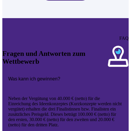
FAQ
Fragen und Antworten zum
Wettbewerb
Was kann ich gewinnen?
Neben der Vergütung von 40.000 € (netto) für die
Einreichung des Ideenkonzeptes (Kurzkonzepte werden nicht
vergütet) erhalten die drei Finalistinnen bzw. Finalisten ein
zusätzliches Preisgeld. Dieses beträgt 100.000 € (netto) für
den ersten, 30.000 € (netto) für den zweiten und 20.000 €
(netto) für den dritten Platz.